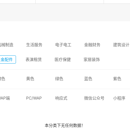
机械制造
生活服务
电子电工
金融财务
建筑设计
五金配件
表演租赁
医疗保健
家居装饰
橙色
黄色
绿色
蓝色
紫色
WAP端
PC/WAP
响应式
微信公众号
小程序
本分类下无任何数据！